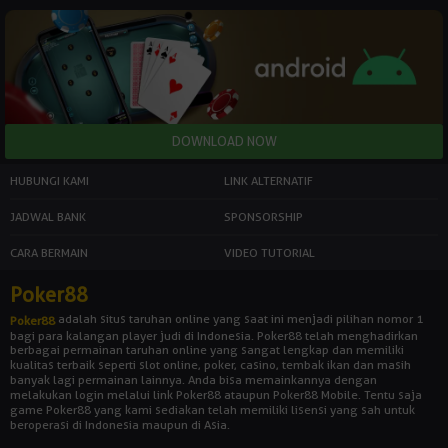
HUBUNGI KAMI
LINK ALTERNATIF
JADWAL BANK
SPONSORSHIP
CARA BERMAIN
VIDEO TUTORIAL
Poker88
adalah situs taruhan online yang saat ini menjadi pilihan nomor 1
Poker88
bagi para kalangan player judi di Indonesia. Poker88 telah menghadirkan
berbagai permainan taruhan online yang sangat lengkap dan memiliki
kualitas terbaik seperti slot online, poker, casino, tembak ikan dan masih
banyak lagi permainan lainnya. Anda bisa memainkannya dengan
melakukan login melalui link Poker88 ataupun Poker88 Mobile. Tentu saja
game Poker88 yang kami sediakan telah memiliki lisensi yang sah untuk
beroperasi di Indonesia maupun di Asia.