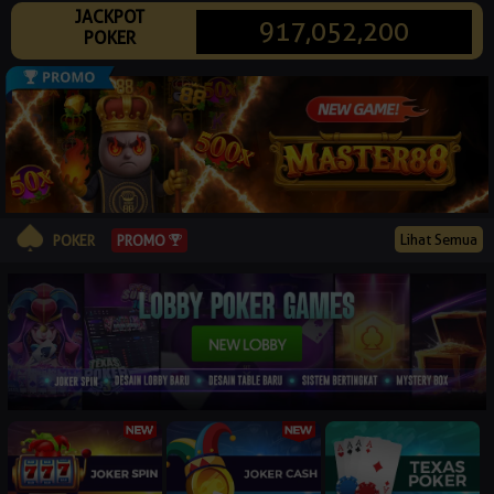
JACKPOT
© 2026 poker88gg.co. All Rights Reserved | 18+
917,052,200
POKER
Lihat Semua
PROMO
POKER