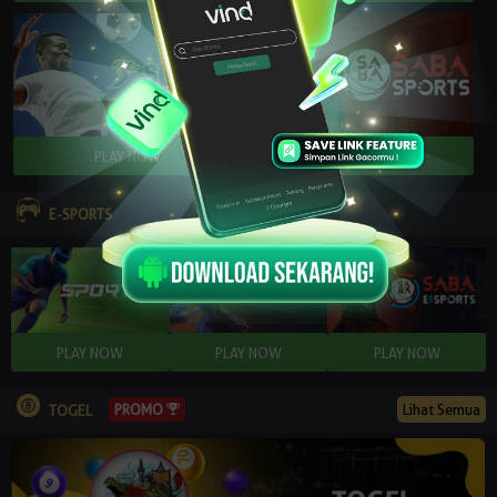
E-SPORTS
Lihat Semua
PROMO
TOGEL