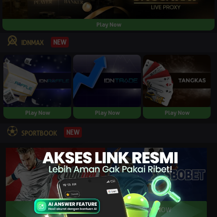
Play Now
NEW
IDNMAX
Play Now
Play Now
Play Now
NEW
SPORTBOOK