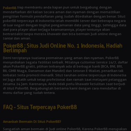
siap membantu anda kapan pun untuk bergabung dengan
Poker88
mendaftarkan diri kalian secara aman dan nyaman dengan memastikan
pengisian formulir pendaftaran yang sudah disediakan dengan benar. Situs
poker88 terpercaya di Indonesia telah memiliki server dari beberapa negara
di luar negeri dengan tingkat pengamanan data yang tinggi, sehingga data
dari para player akan terjaga keamanannya, player tentunya akan
bertransaksi tanpa merasa khawatir dan bisa bermain judi online dengan
santai dan aman.
Poker88 : Situs Judi Online No. 1 Indonesia, Hadiah
Berlimpah
Demi terciptanya suasana permainan yang aman dan nyaman, Poker88
menyediakan segala fasilitas terbaik. Misalnya customer service 24/7, daftar
akun Poker88 gratis, pilihan terbanyak ada di berbagai bank (BCA, BNI, BRI,
BII, CIMB Niaga, Danamon dan Mandiri) dan setoran E-Wallet, penarikan tak
terbatas serta promosi menarik. Situs taruhan online terpercaya di Indonesia
ini juga dilatih untuk tetap profesional dan ramah saat melayani pelanggan
selama 24 jam. Karenanya, Anda tidak perlu khawatir kesulitan saat berjudi
di situs Poker88. Bergabunglah bersama kami dengan cara mendaftar di
menu daftar yang sudah tertera.
FAQ - Situs Terpercaya Poker88
Amankah Bermain Di Situs Poker88?
Sangatlah aman bermain di judi online Poker88, Karena Poker88 merupakan