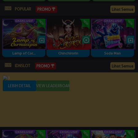
POPULAR
Lihat Semua
PROMO
Lamp of Cor...
Chinchirorin
Soda Man
IDNSLOT
Lihat Semua
PROMO