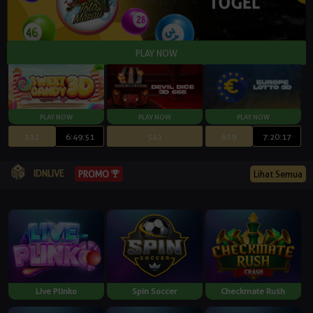
312
6:49:49
541
639
7:20:15
IDNLIVE
Lihat Semua
PROMO
Live Plinko
Spin Soccer
Checkmate Rush