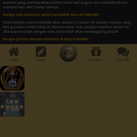
website yang mendapatkan lisensi resmi dari pagcor dan memiliki ribuan
member dan aktif setiap harinya.
Berapa usia minimum untuk mendaftar akun di Poker88?
Usia minimal untuk memiliki akun adalah 21 tahun. Ini adalah standar yang
kita gunakan untuk hidup di seluruh dunia. Jadi, jangan mainkan aturan ini.
Jika ada masalah dengan usia, kami tidak akan bertanggung jawab.
Berapa jumlah setoran minimum di situs Poker88?
Jumlah setoran minimum adalah Rp 10.000. Bukankah itu rendah? Dengan
uang yang begitu banyak, Anda bisa memainkan semua jenis permainan
yang disediakan oleh agen judi online POKER88.
HOME
Daftar
PROMOSI
LIVE CHAT
Cara Pembayaran:
Dukungan Perangkat :
Keamanan Terjamin :
© 2026 Poker88. All Rights Reserved | 18+