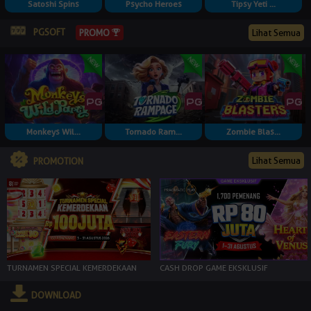
Satoshi Spins
Psycho Heroes
Tipsy Yeti ...
PGSOFT
Lihat Semua
PROMO
Monkeys Wil...
Tornado Ram...
Zombie Blas...
Lihat Semua
PROMOTION
TURNAMEN SPECIAL KEMERDEKAAN
CASH DROP GAME EKSKLUSIF
DOWNLOAD