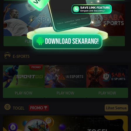
E-SPORTS
PROMO
Lihat Semua
TOGEL