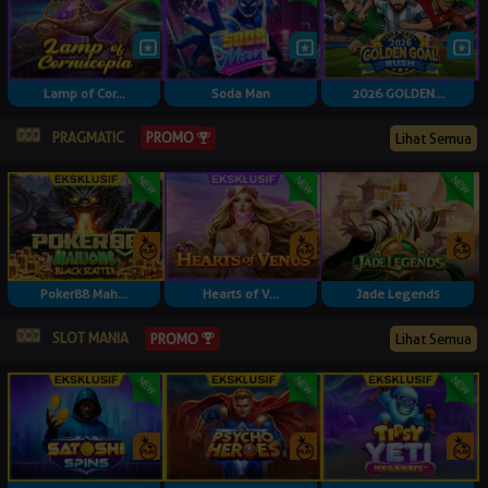
Lamp of Cor...
Soda Man
2026 GOLDEN...
PRAGMATIC
PROMO
Lihat Semua
Poker88 Mah...
Hearts of V...
Jade Legends
SLOT MANIA
PROMO
Lihat Semua