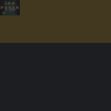
website yang mendapatkan lisensi resmi dari pagcor dan memiliki ribuan
member dan aktif setiap harinya.
Berapa usia minimum untuk mendaftar akun di Poker88?
Usia minimal untuk memiliki akun adalah 21 tahun. Ini adalah standar yang
kita gunakan untuk hidup di seluruh dunia. Jadi, jangan mainkan aturan ini.
Jika ada masalah dengan usia, kami tidak akan bertanggung jawab.
Berapa jumlah setoran minimum di situs Poker88?
Jumlah setoran minimum adalah Rp 10.000. Bukankah itu rendah? Dengan
uang yang begitu banyak, Anda bisa memainkan semua jenis permainan
yang disediakan oleh agen judi online POKER88.
Cara Pembayaran:
Dukungan Perangkat :
Keamanan Terjamin :
© 2026 Poker88. All Rights Reserved | 18+