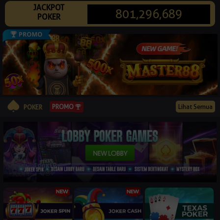
JACKPOT
© 2026 poker88gg.co. All Rights Reserved | 18+
801,296,689
POKER
PROMO
Lihat Semua
POKER