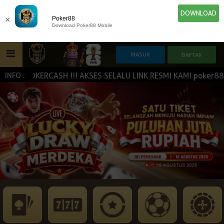
DOWNLOAD
×
Poker88
Download Poker88 Mobile
U JOKERCASH !!! AKSES SELALU LINK RESMI KAMI poker88slay
INFO :
HOME
IDN E-LOTTERY
POKER
SLOT GAME
NEW
NEW
SPORTBOOK
LIVE CASINO
IDNLIVE
NEW
ESPORTS
TOGEL
ARCADE
NEW
NEW
NEW
TEMBAK IKAN
IDNRAFFLE
IDNTRADE