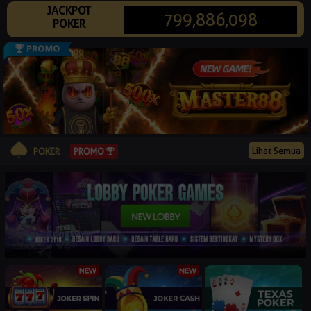
JACKPOT
© 2026 poker88gg.co. All Rights Reserved | 18+
799,886,098
POKER
Lihat Semua
PROMO
POKER