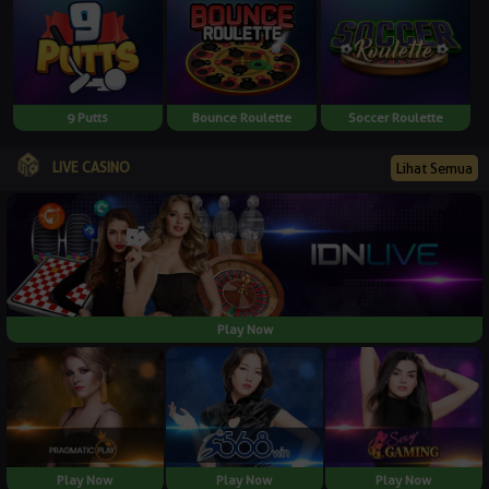
9 Putts
Bounce Roulette
Soccer Roulette
LIVE CASINO
Lihat Semua
Play Now
Play Now
Play Now
Play Now