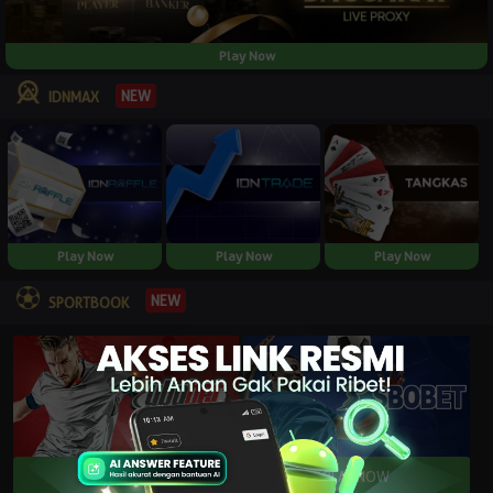
Play Now
NEW
IDNMAX
Play Now
Play Now
Play Now
NEW
SPORTBOOK