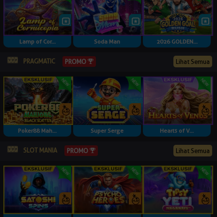
Lamp of Cor...
Soda Man
2026 GOLDEN...
PRAGMATIC
Lihat Semua
PROMO
Poker88 Mah...
Super Serge
Hearts of V...
SLOT MANIA
Lihat Semua
PROMO