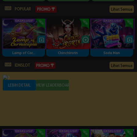
POPULAR
Lihat Semua
PROMO
Lamp of Cor...
Chinchirorin
Soda Man
IDNSLOT
Lihat Semua
PROMO