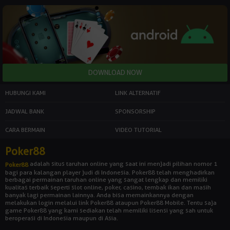
HUBUNGI KAMI
LINK ALTERNATIF
JADWAL BANK
SPONSORSHIP
CARA BERMAIN
VIDEO TUTORIAL
Poker88
adalah situs taruhan online yang saat ini menjadi pilihan nomor 1
Poker88
bagi para kalangan player judi di Indonesia. Poker88 telah menghadirkan
berbagai permainan taruhan online yang sangat lengkap dan memiliki
kualitas terbaik seperti slot online, poker, casino, tembak ikan dan masih
banyak lagi permainan lainnya. Anda bisa memainkannya dengan
melakukan login melalui link Poker88 ataupun Poker88 Mobile. Tentu saja
game Poker88 yang kami sediakan telah memiliki lisensi yang sah untuk
beroperasi di Indonesia maupun di Asia.