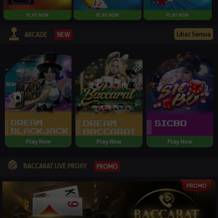
Lihat Semua
NEW
ARCADE
Play Now
Play Now
Play Now
BACCARAT LIVE PROXY
PROMO