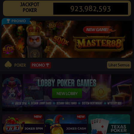
JACKPOT
© 2026 poker88gg.co. All Rights Reserved | 18+
923,982,593
POKER
Lihat Semua
PROMO
POKER