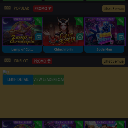
POPULAR
Lihat Semua
PROMO
Lamp of Cor...
Chinchirorin
Soda Man
IDNSLOT
Lihat Semua
PROMO