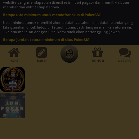
website yang mendapatkan lisensi resmi dari pagcor dan memiliki ribuan
member dan aktif setiap harinya.
Berapa usia minimum untuk mendaftar akun di Poker88?
Usia minimal untuk memiliki akun adalah 21 tahun. Ini adalah standar yang
kita gunakan untuk hidup di seluruh dunia. Jadi, jangan mainkan aturan ini.
Jika ada masalah dengan usia, kami tidak akan bertanggung jawab.
Berapa jumlah setoran minimum di situs Poker88?
Jumlah setoran minimum adalah Rp 10.000. Bukankah itu rendah? Dengan
uang yang begitu banyak, Anda bisa memainkan semua jenis permainan
yang disediakan oleh agen judi online POKER88.
HOME
Daftar
PROMOSI
LIVE CHAT
Cara Pembayaran:
Dukungan Perangkat :
Keamanan Terjamin :
© 2026 Poker88. All Rights Reserved | 18+