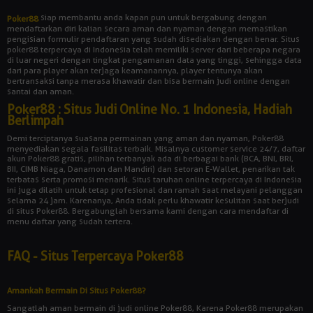
siap membantu anda kapan pun untuk bergabung dengan
Poker88
mendaftarkan diri kalian secara aman dan nyaman dengan memastikan
pengisian formulir pendaftaran yang sudah disediakan dengan benar. Situs
poker88 terpercaya di Indonesia telah memiliki server dari beberapa negara
di luar negeri dengan tingkat pengamanan data yang tinggi, sehingga data
dari para player akan terjaga keamanannya, player tentunya akan
bertransaksi tanpa merasa khawatir dan bisa bermain judi online dengan
santai dan aman.
Poker88 : Situs Judi Online No. 1 Indonesia, Hadiah
Berlimpah
Demi terciptanya suasana permainan yang aman dan nyaman, Poker88
menyediakan segala fasilitas terbaik. Misalnya customer service 24/7, daftar
akun Poker88 gratis, pilihan terbanyak ada di berbagai bank (BCA, BNI, BRI,
BII, CIMB Niaga, Danamon dan Mandiri) dan setoran E-Wallet, penarikan tak
terbatas serta promosi menarik. Situs taruhan online terpercaya di Indonesia
ini juga dilatih untuk tetap profesional dan ramah saat melayani pelanggan
selama 24 jam. Karenanya, Anda tidak perlu khawatir kesulitan saat berjudi
di situs Poker88. Bergabunglah bersama kami dengan cara mendaftar di
menu daftar yang sudah tertera.
FAQ - Situs Terpercaya Poker88
Amankah Bermain Di Situs Poker88?
Sangatlah aman bermain di judi online Poker88, Karena Poker88 merupakan