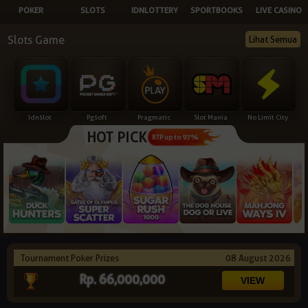
POKER
SLOTS
IDNLOTTERY
SPORTBOOKS
LIVE CASINO
NEW
Slots Game
Lihat Semua
TANGKAS
RTP
DEPOSIT
WITHDRAW
Idnslot
Pgsoft
Pragmatic
Slot Mania
No Limit City
HOT PICK
PROMOSI
RTP up to 97%
DOWNLOAD
REFERRAL
JACKPOT
Tournament Poker Prizes
08 August 2026
VIP MEMBER
Rp. 66,000,000
HUBUNGI KAMI