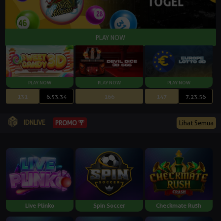
131
6:53:33
166
147
7:23:55
IDNLIVE
Lihat Semua
PROMO
Live Plinko
Spin Soccer
Checkmate Rush