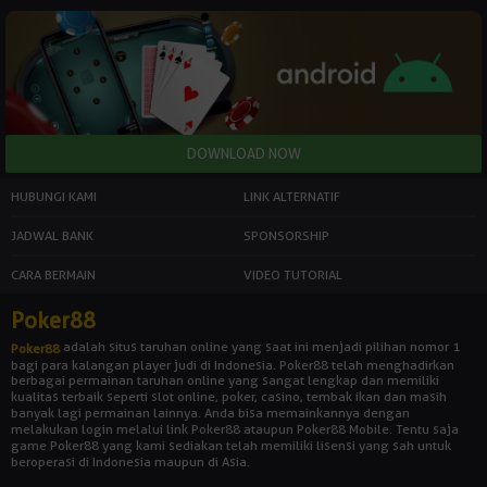
HUBUNGI KAMI
LINK ALTERNATIF
JADWAL BANK
SPONSORSHIP
CARA BERMAIN
VIDEO TUTORIAL
Poker88
adalah situs taruhan online yang saat ini menjadi pilihan nomor 1
Poker88
bagi para kalangan player judi di Indonesia. Poker88 telah menghadirkan
berbagai permainan taruhan online yang sangat lengkap dan memiliki
kualitas terbaik seperti slot online, poker, casino, tembak ikan dan masih
banyak lagi permainan lainnya. Anda bisa memainkannya dengan
melakukan login melalui link Poker88 ataupun Poker88 Mobile. Tentu saja
game Poker88 yang kami sediakan telah memiliki lisensi yang sah untuk
beroperasi di Indonesia maupun di Asia.