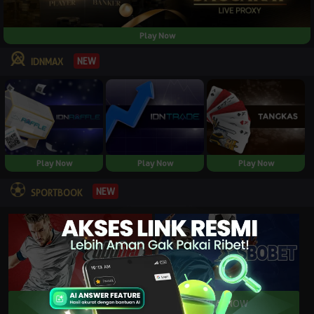
Play Now
NEW
IDNMAX
Play Now
Play Now
Play Now
NEW
SPORTBOOK