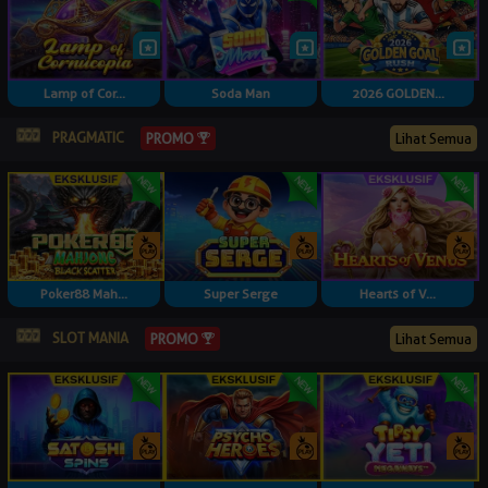
Lamp of Cor...
Soda Man
2026 GOLDEN...
PRAGMATIC
Lihat Semua
PROMO
Poker88 Mah...
Super Serge
Hearts of V...
SLOT MANIA
Lihat Semua
PROMO