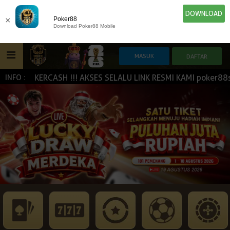
DOWNLOAD
×
Poker88
Download Poker88 Mobile
 JOKERCASH !!! AKSES SELALU LINK RESMI KAMI poker88slay.
INFO :
HOME
IDN E-LOTTERY
POKER
SLOT GAME
NEW
NEW
SPORTBOOK
LIVE CASINO
IDNLIVE
NEW
ESPORTS
TOGEL
ARCADE
NEW
NEW
NEW
TEMBAK IKAN
IDNRAFFLE
IDNTRADE