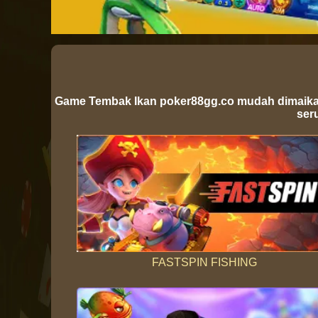
INFO
POKER88
Link
Alternatif
Game Tembak Ikan poker88gg.co mudah dimaikan
ser
Download
Aplikasi
Mobile
FASTSPIN FISHING