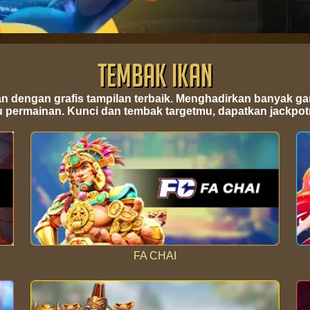
TEMBAK IKAN
 dengan grafis tampilan terbaik. Menghadirkan banyak g
u permainan. Kunci dan tembak targetmu, dapatkan jackpot
FA CHAI