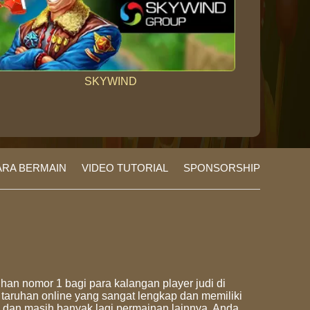
SKYWIND
ARA BERMAIN
VIDEO TUTORIAL
SPONSORSHIP
lihan nomor 1 bagi para kalangan player judi di
taruhan online yang sangat lengkap dan memiliki
kan dan masih banyak lagi permainan lainnya. Anda