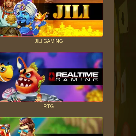
JILI GAMING
RTG