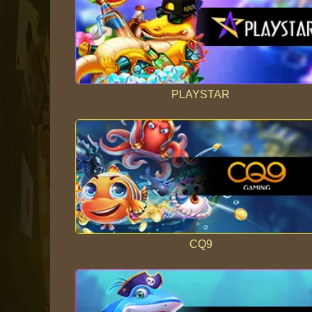
PLAYSTAR
CQ9