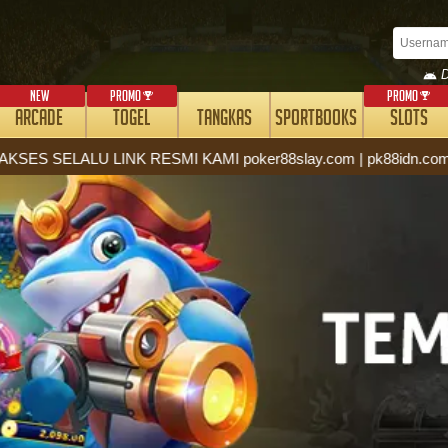
D
NEW
PROMO
PROMO
ARCADE
TOGEL
TANGKAS
SPORTBOOKS
SLOTS
ALU LINK RESMI KAMI poker88slay.com | pk88idn.com... B