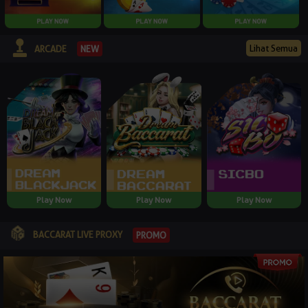
Lihat Semua
NEW
ARCADE
Play Now
Play Now
Play Now
BACCARAT LIVE PROXY
PROMO