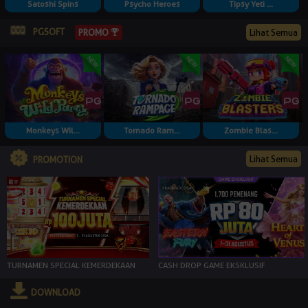
Satoshi Spins
Psycho Heroes
Tipsy Yeti ...
PGSOFT
Lihat Semua
PROMO
Monkeys Wil...
Tornado Ram...
Zombie Blas...
Lihat Semua
PROMOTION
TURNAMEN SPECIAL KEMERDEKAAN
CASH DROP GAME EKSKLUSIF
DOWNLOAD