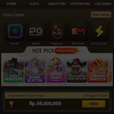
POKER
SLOTS
IDNLOTTERY
SPORTBOOKS
LIVE CASINO
NEW
Slots Game
Lihat Semua
TANGKAS
RTP
DEPOSIT
WITHDRAW
Idnslot
Pgsoft
Pragmatic
Slot Mania
No Limit City
HOT PICK
PROMOSI
RTP up to 97%
DOWNLOAD
REFERRAL
JACKPOT
Tournament Poker Prizes
08 August 2026
VIP MEMBER
Rp. 66,000,000
HUBUNGI KAMI