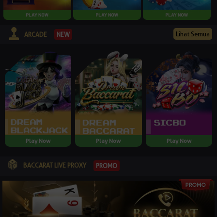
Lihat Semua
NEW
ARCADE
Play Now
Play Now
Play Now
BACCARAT LIVE PROXY
PROMO