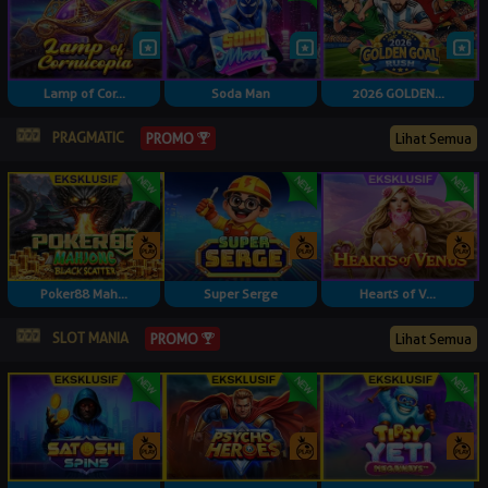
Lamp of Cor...
Soda Man
2026 GOLDEN...
PRAGMATIC
Lihat Semua
PROMO
Poker88 Mah...
Super Serge
Hearts of V...
SLOT MANIA
Lihat Semua
PROMO