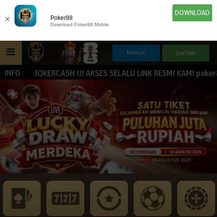
DOWNLOAD
×
Poker88
Download Poker88 Mobile
ARU JOKERCASH !!! AKSES SELALU LINK RESMI KAMI poker88sl
INFO :
HOME
IDN E-LOTTERY
POKER
SLOT GAME
NEW
NEW
SPORTBOOK
LIVE CASINO
IDNLIVE
NEW
ESPORTS
TOGEL
ARCADE
NEW
NEW
NEW
TEMBAK IKAN
IDNRAFFLE
IDNTRADE