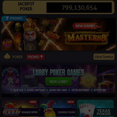
JACKPOT
© 2026 poker88gg.co. All Rights Reserved | 18+
799,130,654
POKER
Lihat Semua
PROMO
POKER