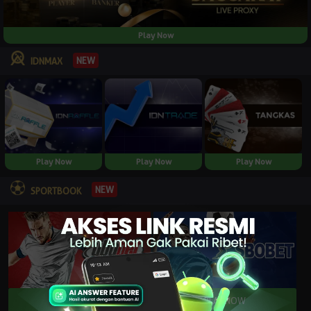
Play Now
NEW
IDNMAX
Play Now
Play Now
Play Now
NEW
SPORTBOOK