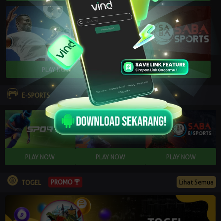
E-SPORTS
Lihat Semua
PROMO
TOGEL